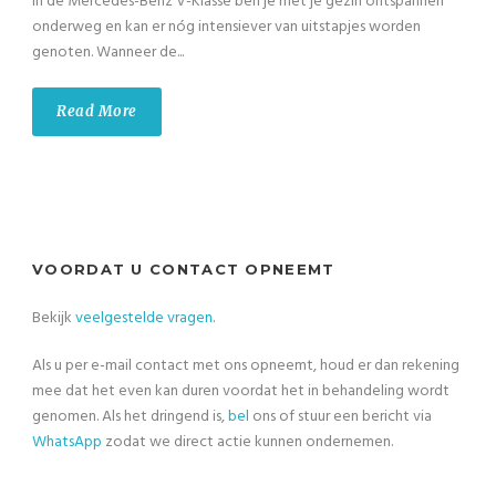
In de Mercedes-Benz V-Klasse ben je met je gezin ontspannen
onderweg en kan er nóg intensiever van uitstapjes worden
genoten. Wanneer de...
Read More
VOORDAT U CONTACT OPNEEMT
Bekijk
veelgestelde vragen
.
Als u per e-mail contact met ons opneemt, houd er dan rekening
mee dat het even kan duren voordat het in behandeling wordt
genomen. Als het dringend is,
bel
ons of stuur een bericht via
WhatsApp
zodat we direct actie kunnen ondernemen.