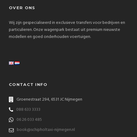
OVER ONS
Wij zijn gespecialiseerd in exclusieve transfers voor bedrijven en
particulieren. Onze wagenpark bestaat uit premium nieuwste
modellen en goed onderhouden voertuigen.
CONTACT INFO
Groenestraat 294, 6531 JC Nijmegen
088 633 3333
06 26 033 485
book@schipholtaxi-nijmegen.nl