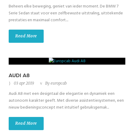
Beheers elke beweging, geniet van ieder moment. De BMW 7
Serie Sedan staat voor een zelfbewuste uitstraling, uitstekende
prestaties en maximaal comfort....
Read More
AUDI A8
03 apr 2019
By
europcab
Audi A8 met een designtaal die elegantie en dynamiek een
autonoom karakter geeft. Met diverse assistentiesystemen, een
nieuw bedieningsconcept met intuïtief gebruiksgemak...
Read More