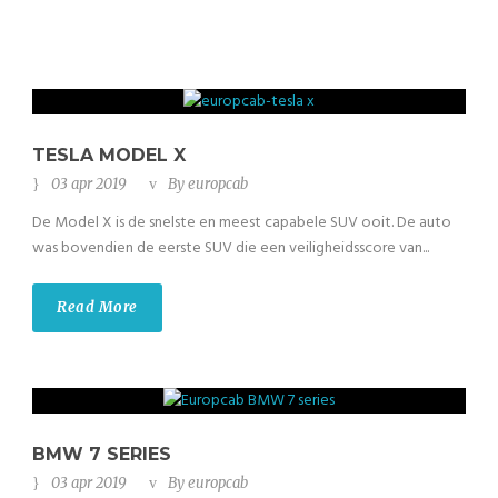
TESLA MODEL X
03 apr 2019
By
europcab
De Model X is de snelste en meest capabele SUV ooit. De auto
was bovendien de eerste SUV die een veiligheidsscore van...
Read More
BMW 7 SERIES
03 apr 2019
By
europcab