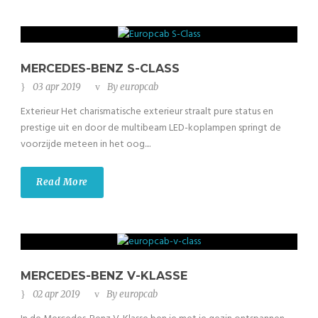
MERCEDES-BENZ S-CLASS
03 apr 2019
By
europcab
Exterieur Het charismatische exterieur straalt pure status en
prestige uit en door de multibeam LED-koplampen springt de
voorzijde meteen in het oog....
Read More
MERCEDES-BENZ V-KLASSE
02 apr 2019
By
europcab