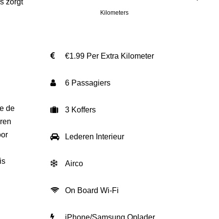
s zorgt
Kilometers
€1.99 Per Extra Kilometer
6 Passagiers
ie de
3 Koffers
oren
oor
Lederen Interieur
is
Airco
On Board Wi-Fi
iPhone/Samsung Oplader