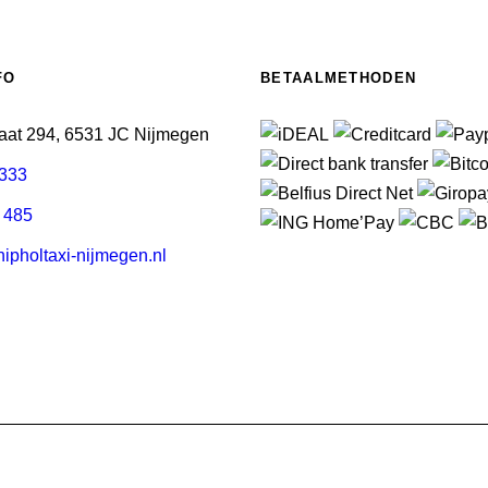
FO
BETAALMETHODEN
aat 294, 6531 JC Nijmegen
3333
 485
pholtaxi-nijmegen.nl