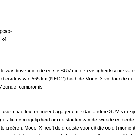
to was bovendien de eerste SUV die een veiligheidsscore van v
actieradius van 565 km (NEDC) biedt de Model X voldoende rui
V zonder compromis.
usief chauffeur en meer bagageruimte dan andere SUV’s in zij
figuratie de mogelijkheid om de stoelen van de tweede en derde r
te creëren. Model X heeft de grootste voorruit die op dit momen