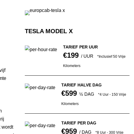
TESLA MODEL X
TARIEF PER UUR
€199
/ UUR
*Inclusief 50 Vrije
Kilometers
ijf
mte
TARIEF HALVE DAG
€599
½ DAG
*4 Uur - 150 Vrije
Kilometers
n
ij
TARIEF PER DAG
t wordt
€959
/ DAG
*8 Uur - 300 Vrije