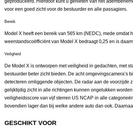
geproduceerd. Hierdoor kunt u genieten van het adembenemend
voor een goed zicht voor de bestuurder en alle passagiers.
Bereik
Model X heeft een bereik van 565 km (NEDC), mede omdat h
weerstandscoëfficiënt van Model X bedraagt 0,25 en is daar
Veiligheid
De Model X is ontworpen met veiligheid in gedachten, met s
bestuurder beter zicht bieden. De acht omgevingscamera’s bi
detecteren omliggende objecten. De radar aan de voorzijde zie
gelijktijdig zicht in alle richtingen kunnen ongelukken word
veiligheidsscore van vijf sterren US NCAP in alle categorieën
bovendien lager dan bij welke andere auto dan ook. Daarnaast
GESCHIKT VOOR