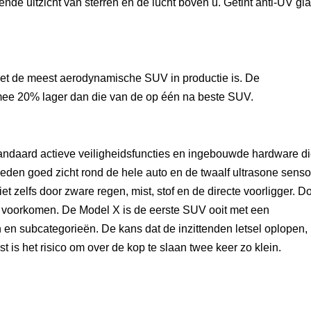
e uitzicht van sterren en de lucht boven u. Getint anti-UV gla
et de meest aerodynamische SUV in productie is. De
mee 20% lager dan die van de op één na beste SUV.
tandaard actieve veiligheidsfuncties en ingebouwde hardware d
eden goed zicht rond de hele auto en de twaalf ultrasone sens
t zelfs door zware regen, mist, stof en de directe voorligger. D
en voorkomen. De Model X is de eerste SUV ooit met een
 en subcategorieën. De kans dat de inzittenden letsel oplopen, 
 is het risico om over de kop te slaan twee keer zo klein.