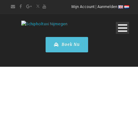
Mijn Account
|
Aanmelden
Boek Nu
TROUWVERVOER