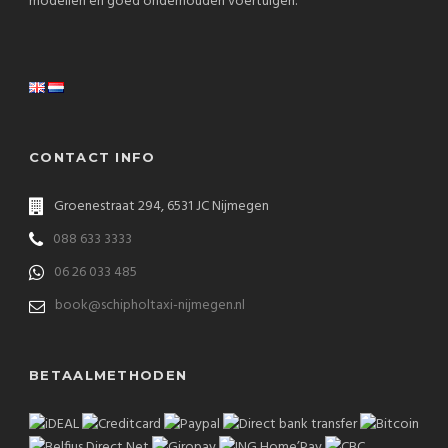
modellen en goed onderhouden voertuigen.
CONTACT INFO
Groenestraat 294, 6531 JC Nijmegen
088 633 3333
06 26 033 485
book@schipholtaxi-nijmegen.nl
BETAALMETHODEN