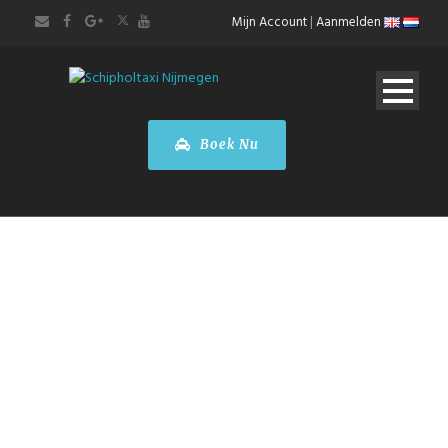
Mijn Account
|
Aanmelden
Boek Nu
Taxi2