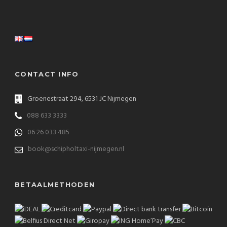
CONTACT INFO
Groenestraat 294, 6531 JC Nijmegen
088 633 3333
06 26 033 485
book@schipholtaxi-nijmegen.nl
BETAALMETHODEN