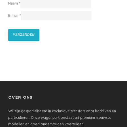
Naam
*
E-mail
*
OVER ONS
Wij zijn gespecialiseerd in exclusieve transfers voor bedrijven en
particulieren. Onze wagenpark bestaat uit premium nieuwste
modellen en goed onderhouden voertuigen.