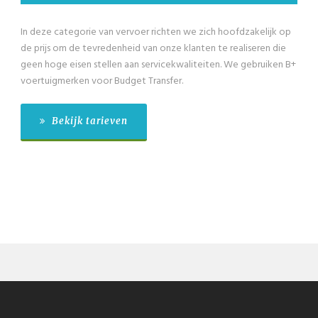
In deze categorie van vervoer richten we zich hoofdzakelijk op
de prijs om de tevredenheid van onze klanten te realiseren die
geen hoge eisen stellen aan servicekwaliteiten. We gebruiken B+
voertuigmerken voor Budget Transfer.
Bekijk tarieven