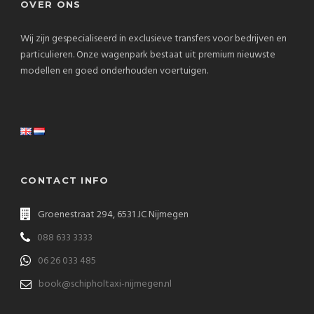
OVER ONS
Wij zijn gespecialiseerd in exclusieve transfers voor bedrijven en
particulieren. Onze wagenpark bestaat uit premium nieuwste
modellen en goed onderhouden voertuigen.
CONTACT INFO
Groenestraat 294, 6531 JC Nijmegen
088 633 3333
06 26 033 485
book@schipholtaxi-nijmegen.nl