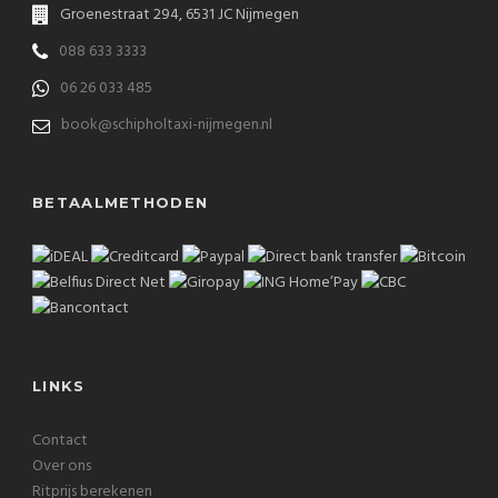
Groenestraat 294, 6531 JC Nijmegen
088 633 3333
06 26 033 485
book@schipholtaxi-nijmegen.nl
BETAALMETHODEN
LINKS
Contact
Over ons
Ritprijs berekenen