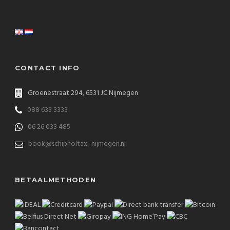
CONTACT INFO
Groenestraat 294, 6531 JC Nijmegen
088 633 3333
06 26 033 485
book@schipholtaxi-nijmegen.nl
BETAALMETHODEN