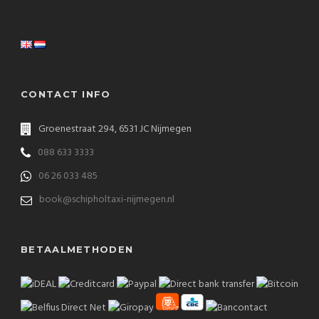
CONTACT INFO
Groenestraat 294, 6531 JC Nijmegen
088 633 3333
06 26 033 485
book@schipholtaxi-nijmegen.nl
BETAALMETHODEN