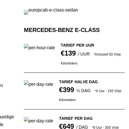
MERCEDES-BENZ E-CLASS
TARIEF PER UUR
€139
/ UUR
*Inclusief 50 Vrije
Kilometers
TARIEF HALVE DAG
gn
€399
½ DAG
*4 Uur - 150 Vrije
Kilometers
aardige
TARIEF PER DAG
le
€649
/ DAG
*8 Uur - 300 Vrije