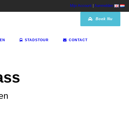
Mijn Account
|
Aanmelden
Boek Nu
VEN
STADSTOUR
CONTACT
ass
ten