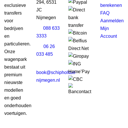
294, 6531
exclusieve
berekenen
JC
transfers
FAQ
Nijmegen
voor
Aanmelden
088 633
bedrijven
Mijn
3333
en
Account
particulieren.
06 26
Onze
033 485
wagenpark
bestaat uit
book@schipholtaxi-
premium
nijmegen.nl
nieuwste
modellen
en goed
onderhouden
voertuigen.