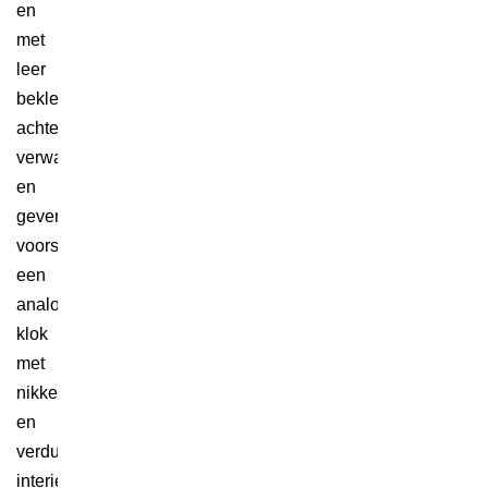
en
met
leer
beklede
achterstoelen,
verwarmde
en
geventileerde
voorstoelen,
een
analoge
klok
met
nikkelafwerking
en
verduisterde
interieuraccenten