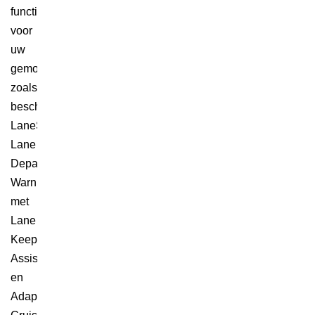
functies
voor
uw
gemoedsrust,
zoals
beschikbare
LaneSense®
Lane
Departure
Warning
met
Lane
Keep
Assist
en
Adaptive