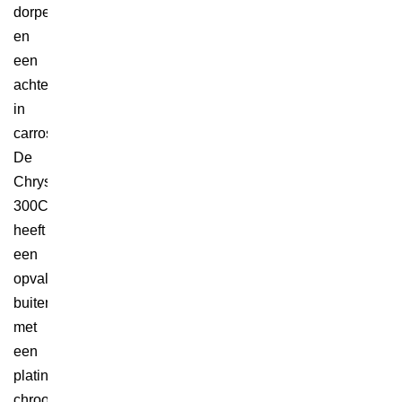
dorpellijsten
en
een
achterklepspoiler
in
carrosseriekleur.
De
Chrysler
300C
heeft
een
opvallende
buitenkant
met
een
platina-
chroomfinish