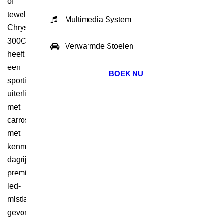
of
tewel
Multimedia System
Chrysler
300C
Verwarmde Stoelen
heeft
een
BOEK NU
sportieve
uiterlijk
met
carrosseriekanten
met
kenmerkende
dagrijverlichting,
premium
led-
mistlampen,
gevormde