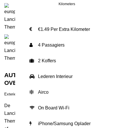
Kilometers
€1.49 Per Extra Kilometer
4 Passagiers
2 Koffers
AUTO
Lederen Interieur
OVERZICHT
Airco
Exterieur
De
On Board Wi-Fi
Lancia
Thema
iPhone/Samsung Oplader