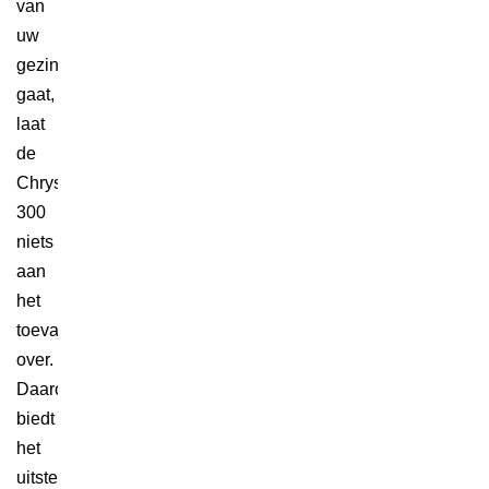
van
uw
gezin
gaat,
laat
de
Chrysler
300
niets
aan
het
toeval
over.
Daarom
biedt
het
uitstekende