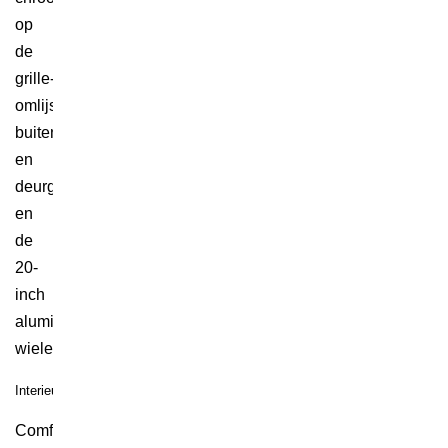
op
de
grille-
omlijsting,
buitenspiegels
en
deurgrepen
en
de
20-
inch
aluminium
wielen.
Interieur
Comfortabele