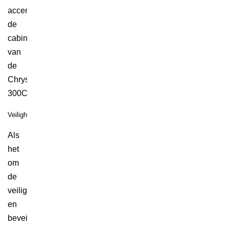
accentueren
de
cabine
van
de
Chrysler
300C.
Veiligheid
Als
het
om
de
veiligheid
en
beveiliging