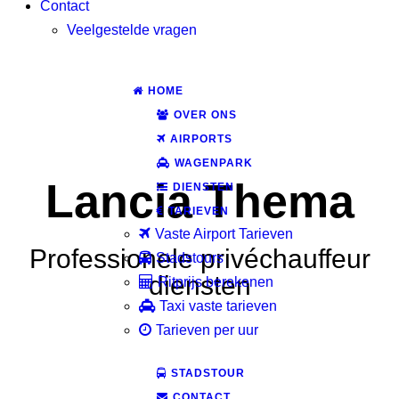
Contact
Veelgestelde vragen
HOME
OVER ONS
AIRPORTS
WAGENPARK
Lancia Thema
DIENSTEN
TARIEVEN
Vaste Airport Tarieven
Professionele privéchauffeur
Stadstours
diensten
Ritprijs berekenen
Taxi vaste tarieven
Tarieven per uur
STADSTOUR
CONTACT